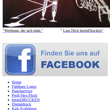
"Werbung, die sich trägt."
"
Lass Dich beeinDrucken"
Home
Fühlbare Logos
Punchservice
Profi Flex-Flock
beeinDRUCKEN
Digitaldruck
Kids Kollektion