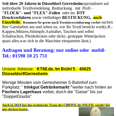
Seit über 20 Jahren in Düsseldorf-Gerresheim
;
spezialisiert auf
individuelle Textilveredelung. Bedruckung mit Profi -
"FLOCK"- und "FLEX"-Folien
oder im
DTF
Druckverfahren
sowie vielfarbiger
BESTICKUNG,
auch
Einzelteile.
suchen
Kommen Sie gerne nach Terminvereinbarung vorbei
Ihre Garnfarben aus und sehen zu, wie Ihr Textil bestickt wird(z.B.-
Kappen,Mützen,Strümpfe,Aufnäher, Taschen und selbst
Schabracken, Pferdedecken oder dicke, gesteppte Winterjacken
quasi alles,was sich in die Maschine einspannen lässt.)
Anfragen und Beratung: nur online oder mobil-
Tel.: 01590 10 25 751
Unsere Adresse:
KT68.de, Im Brühl 5 . 40625
Düsseldorf/Gerresheim
Wenige Minuten vom Gerresheimer S-Bahnhof zum
Parkplatz: "
trinkgut Getränkemarkt "
weiter nach hinten an
Fischers Lagerhaus
vorbei, durch die "Gasse" bis zur
"DoppelGlastür"
Auch in 2024 hat das technische Team des CIRQUE du SOLEIL wieder bei
uns sticken lassen
.